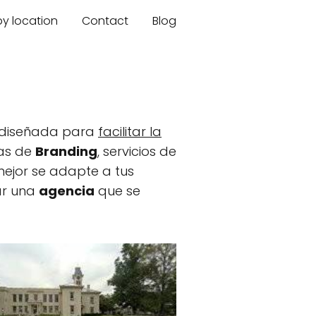
by location
Contact
Blog
tá diseñada para
facilitar la
ías de
Branding
, servicios de
mejor se adapte a tus
ar una
agencia
que se